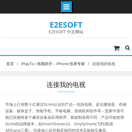
Skip
E2ESOFT
to
content
E2ESOFT 中文网站
首页
iPlayTo / 电视助手 – iPhone 投屏专家
连接我的电视
连接我的电视
市场上已有数十亿通过DLNA认证的产品 – 包括电视、蓝光播放器、存储
设备、媒体盒子、智能手机、平板电脑、游戏机和软件等 – 您家中很可
能已经拥有多个兼容设备或应用程序。根据制造商不同，产品可能使用
DLNA的品牌版本，如SmartShare(LG)、SimplyShare(飞利浦)或
AllShare(三星)，但请放心这些都是相同的技术且能相互兼容。