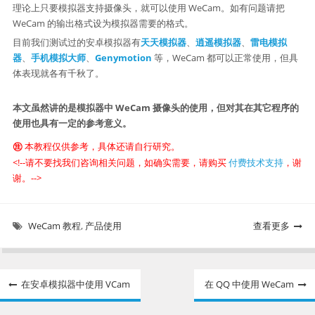
理论上只要模拟器支持摄像头，就可以使用 WeCam。如有问题请把
WeCam 的输出格式设为模拟器需要的格式。
目前我们测试过的安卓模拟器有
天天模拟器
、
逍遥模拟器
、
雷电模拟
器
、
手机模拟大师
、
Genymotion
等，WeCam 都可以正常使用，但具
体表现就各有千秋了。
本文虽然讲的是模拟器中 WeCam 摄像头的使用，但对其在其它程序的
使用也具有一定的参考意义。
㊟
本教程仅供参考，具体还请自行研究。
<!--请不要找我们咨询相关问题，如确实需要，请购买
付费技术支持
，谢
谢。-->
WeCam 教程
,
产品使用
查看更多
文
在安卓模拟器中使用 VCam
在 QQ 中使用 WeCam
章