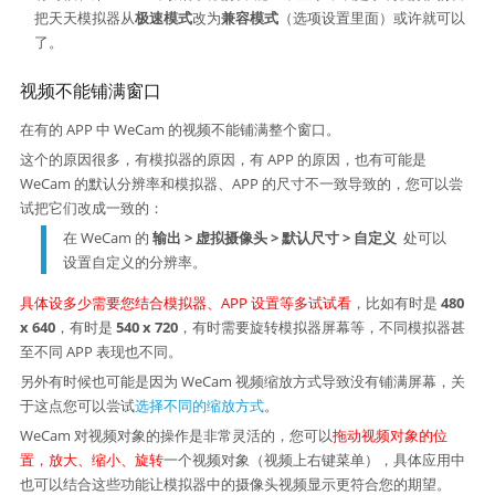
把天天模拟器从
极速模式
改为
兼容模式
（选项设置里面）或许就可以
了。
视频不能铺满窗口
在有的 APP 中 WeCam 的视频不能铺满整个窗口。
这个的原因很多，有模拟器的原因，有 APP 的原因，也有可能是
WeCam 的默认分辨率和模拟器、APP 的尺寸不一致导致的，您可以尝
试把它们改成一致的：
在 WeCam 的
输出 > 虚拟摄像头 > 默认尺寸 > 自定义
处可以
设置自定义的分辨率。
具体设多少需要您结合模拟器、APP 设置等多试试看
，比如有时是
480
x 640
，有时是
540 x 720
，有时需要旋转模拟器屏幕等，不同模拟器甚
至不同 APP 表现也不同。
另外有时候也可能是因为 WeCam 视频缩放方式导致没有铺满屏幕，关
于这点您可以尝试
选择不同的缩放方式
。
WeCam 对视频对象的操作是非常灵活的，您可以
拖动视频对象的位
置，放大、缩小、旋转
一个视频对象（视频上右键菜单），具体应用中
也可以结合这些功能让模拟器中的摄像头视频显示更符合您的期望。