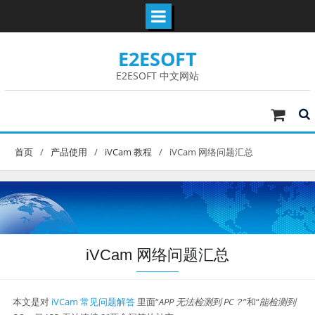
Skip
E2ESOFT
to
content
E2ESOFT 中文网站
首页
产品使用
iVCam 教程
iVCam 网络问题汇总
iVCam 网络问题汇总
本文是对
iVCam 常见问题解答
里面“
APP 无法检测到 PC？
”和“
能检测到