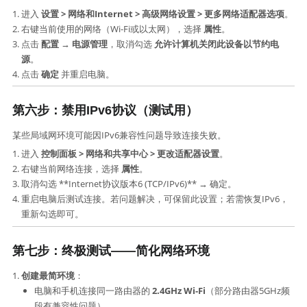
进入 ​
设置 > 网络和Internet > 高级网络设置 > 更多网络适配器选项
。
右键当前使用的网络（Wi-Fi或以太网），选择 ​
属性
。
点击 ​
配置
​ → ​
电源管理
，取消勾选 ​
允许计算机关闭此设备以节约电
源
。
点击 ​
确定
​ 并重启电脑。
第六步：禁用IPv6协议（测试用）​
某些局域网环境可能因IPv6兼容性问题导致连接失败。
进入 ​
控制面板 > 网络和共享中心 > 更改适配器设置
。
右键当前网络连接，选择 ​
属性
。
取消勾选 ​**Internet协议版本6 (TCP/IPv6)**​ → 确定。
重启电脑后测试连接。若问题解决，可保留此设置；若需恢复IPv6，
重新勾选即可。
第七步：终极测试——简化网络环境
创建最简环境
：
电脑和手机连接同一路由器的 ​
2.4GHz Wi-Fi
​（部分路由器5GHz频
段有兼容性问题）。