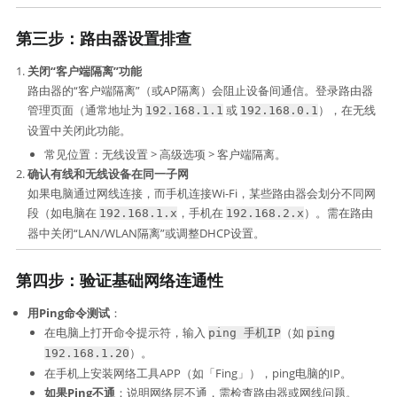
第三步：路由器设置排查
关闭“客户端隔离”功能
路由器的“客户端隔离”（或AP隔离）会阻止设备间通信。登录路由器
管理页面（通常地址为
或
），在无线
192.168.1.1
192.168.0.1
设置中关闭此功能。
常见位置：无线设置 > 高级选项 > 客户端隔离。
确认有线和无线设备在同一子网
如果电脑通过网线连接，而手机连接Wi-Fi，某些路由器会划分不同网
段（如电脑在
，手机在
）。需在路由
192.168.1.x
192.168.2.x
器中关闭“LAN/WLAN隔离”或调整DHCP设置。
第四步：验证基础网络连通性
用Ping命令测试
：
在电脑上打开命令提示符，输入
（如
ping 手机IP
ping
）。
192.168.1.20
在手机上安装网络工具APP（如「Fing」），ping电脑的IP。
如果Ping不通
：说明网络层不通，需检查路由器或网线问题。