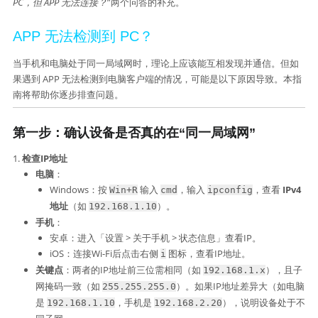
PC，但 APP 无法连接？
”两个问答的补充。
APP 无法检测到 PC？
当手机和电脑处于同一局域网时，理论上应该能互相发现并通信。但如
果遇到 APP 无法检测到电脑客户端的情况，可能是以下原因导致。本指
南将帮助你逐步排查问题。
第一步：确认设备是否真的在“同一局域网”​
检查IP地址
电脑
：
Windows：按
输入
，输入
，查看 ​
IPv4
Win+R
cmd
ipconfig
地址
​（如
）。
192.168.1.10
手机
：
安卓：进入「设置 > 关于手机 > 状态信息」查看IP。
iOS：连接Wi-Fi后点击右侧
图标，查看IP地址。
i
关键点
：两者的IP地址前三位需相同（如
），且子
192.168.1.x
网掩码一致（如
）。如果IP地址差异大（如电脑
255.255.255.0
是
，手机是
），说明设备处于不
192.168.1.10
192.168.2.20