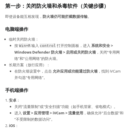
第一步：关闭防火墙和杀毒软件（关键步骤）​
即使设备能互相发现，
防火墙仍可能拦截数据传输
。
电脑端操作
临时关闭防火墙：
按
输入
打开控制面板，进入 ​
系统和安全 >
Win+R
control
Windows Defender 防火墙 > 启用或关闭防火墙
，关闭“专用网
络”和“公用网络”的防火墙。
长期方案（放行应用）：
在防火墙设置中，点击 ​
允许应用或功能通过防火墙
，找到 iVCam
并勾选“专用网络”。
手机端操作
安卓
：
关闭“流量限制”或“安全扫描”功能（如手机管家、省电模式）。
进入 ​
设置 > 应用管理 > iVCam > 流量使用
，确保允许“后台数据”和
“不受限制的数据访问”。
iOS
：