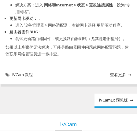
解决方案：进入 ​
网络和Internet > 状态 > 更改连接属性
，设为“专
用网络”。
更新网卡驱动：
：
进入 ​设备管理器 > 网络适配器，右键网卡选择 ​更新驱动程序。
路由器固件BUG
：
尝试更新路由器固件，或更换路由器测试（尤其是老旧型号）。
如果以上步骤仍无法解决，可能是路由器固件问题或网络配置问题，建
议联系网络管理员进一步排查。
iVCam 教程
查看更多
文
iVCamEx 预览版
章
导
iVCam
航