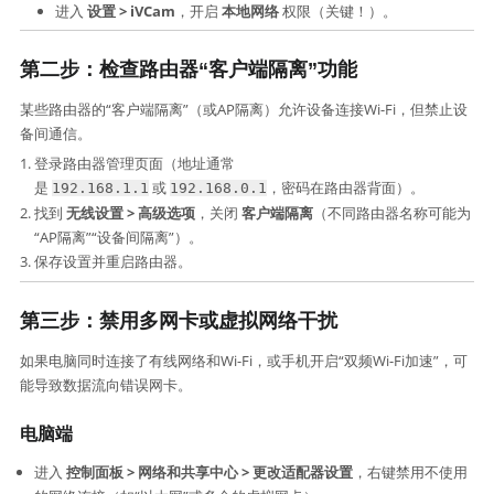
进入 ​
设置 > iVCam
，开启 ​
本地网络
​ 权限（关键！）。
第二步：检查路由器“客户端隔离”功能
某些路由器的“客户端隔离”（或AP隔离）允许设备连接Wi-Fi，但禁止设
备间通信。
登录路由器管理页面（地址通常
是
或
，密码在路由器背面）。
192.168.1.1
192.168.0.1
找到 ​
无线设置 > 高级选项
，关闭 ​
客户端隔离
​（不同路由器名称可能为
“AP隔离”“设备间隔离”）。
保存设置并重启路由器。
第三步：禁用多网卡或虚拟网络干扰
如果电脑同时连接了有线网络和Wi-Fi，或手机开启“双频Wi-Fi加速”，可
能导致数据流向错误网卡。
电脑端
进入 ​
控制面板 > 网络和共享中心 > 更改适配器设置
，右键禁用不使用