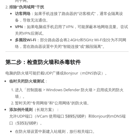
同子网。
排除“伪局域网”干扰
访客网络
：如果手机连接了路由器的“访客模式”，通常会隔离设
备，导致无法通信。
VPN
：如果电脑或手机启用了VPN，可能屏蔽本地网络流量。尝试
关闭VPN后测试。
多频段Wi-Fi
：部分路由器会将2.4GHz和5GHz Wi-Fi划分为不同网
络，需在路由器设置中关闭“智能连接”或“频段隔离”。
第二步：检查防火墙和杀毒软件
电脑的防火墙可能拦截UDP广播或Bonjour（mDNS协议）。
临时关闭防火墙测试
：
进入「控制面板 > Windows Defender 防火墙 > 启用或关闭防火
墙」。
暂时关闭“专用网络”和“公用网络”的防火墙。
添加例外规则
​（长期方案）：
允许UDP端口（iVCam 使用端口
）和Bonjour的mDNS端
5895/UDP
口（
）。
5353/UDP
在防火墙设置中新建入站规则，放行相关端口。