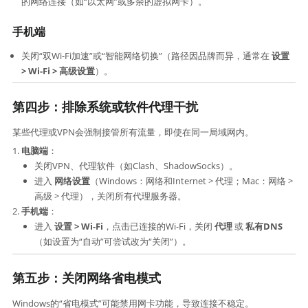
的网络连接（如“以太网”或多余的虚拟网卡）。
手机端
关闭“双Wi-Fi加速”或“智能网络切换”（路径因品牌而异，通常在 ​
设置
> Wi-Fi > 高级设置
）。
第四步：
排除系统或软件代理干扰
某些代理或VPN会强制接管所有流量，即使在同一局域网内。
电脑端
：
关闭VPN、代理软件（如Clash、ShadowSocks）。
进入 ​
网络设置
​（Windows：网络和Internet > 代理；Mac：网络 >
高级 > 代理），关闭所有代理服务器。
手机端
：
进入 ​
设置 > Wi-Fi
，点击已连接的Wi-Fi，关闭 ​
代理
​ 或 ​
私有DNS
（如设置为“自动”可尝试改为“关闭”）。
第五步：关闭网络省电模式
Windows的“省电模式”可能禁用网卡功能，导致连接不稳定。